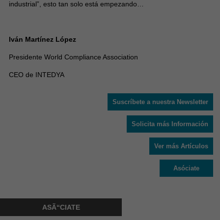
industrial”, esto tan solo está empezando…
Iván Martínez López
Presidente World Compliance Association
CEO de INTEDYA
Suscríbete a nuestra Newsletter
Solicita más Información
Ver más Artículos
Asóciate
ASÃ“CIATE