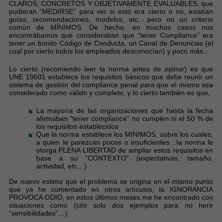
CLAROS, CONCRETOS Y OBJETIVAMENTE EVALUABLES, que
pudieran “MEDIRSE” para ver si esto era cierto o no, existían
guías, recomendaciones, modelos, etc.…pero no un criterio
común de MÍNIMOS. De hecho, en muchos casos nos
encontrábamos que consideraban que “tener Compliance” era
tener un bonito Código de Conducta, un Canal de Denuncias (el
cual por cierto todos los empleados desconocían) y poco más...
Lo cierto (recomiendo leer la norma antes de opinar) es que
UNE 19601 establece los requisitos básicos que debe reunir un
sistema de gestión del compliance penal para que el mismo sea
considerado como válido y completo, y lo cierto también es que,
La mayoría de las organizaciones que hasta la fecha
afirmaban “tener compliance” no cumplen ni el 50 % de
los requisitos establecidos
Que la norma establece los MINIMOS, sobre los cuales,
a quien le parezcan pocos o insuficientes…la norma le
otorga PLENA LIBERTAD de ampliar estos requisitos en
base a su “CONTEXTO” (expectativas, tamaño,
actividad, etc…)
De nuevo estimo que el problema se origina en el mismo punto
que ya he comentado en otros artículos, la IGNORANCIA
PROVOCA ODIO, en estos últimos meses me he encontrado con
situaciones como (cito solo dos ejemplos para no herir
“sensibilidades”…)