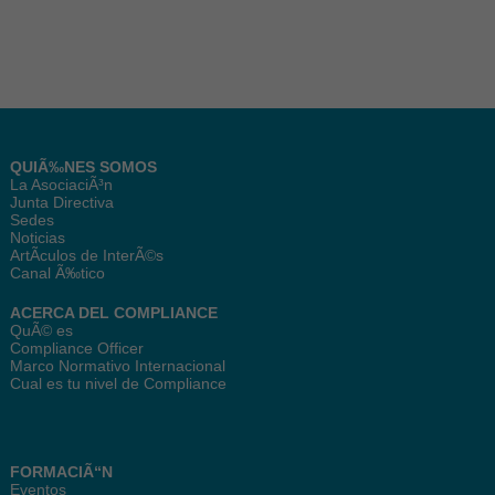
QUIÃ‰NES SOMOS
La AsociaciÃ³n
Junta Directiva
Sedes
Noticias
ArtÃ­culos de InterÃ©s
Canal Ã‰tico
ACERCA DEL COMPLIANCE
QuÃ© es
Compliance Officer
Marco Normativo Internacional
Cual es tu nivel de Compliance
FORMACIÃ“N
Eventos