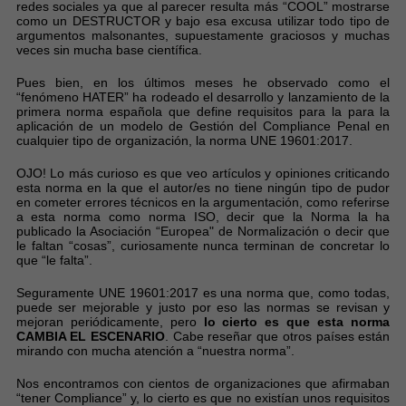
redes sociales ya que al parecer resulta más “COOL” mostrarse
como un DESTRUCTOR y bajo esa excusa utilizar todo tipo de
argumentos malsonantes, supuestamente graciosos y muchas
veces sin mucha base científica.
Pues bien, en los últimos meses he observado como el
“fenómeno HATER” ha rodeado el desarrollo y lanzamiento de la
primera norma española que define requisitos para la para la
aplicación de un modelo de Gestión del Compliance Penal en
cualquier tipo de organización, la norma UNE 19601:2017.
OJO! Lo más curioso es que veo artículos y opiniones criticando
esta norma en la que el autor/es no tiene ningún tipo de pudor
en cometer errores técnicos en la argumentación, como referirse
a esta norma como norma ISO, decir que la Norma la ha
publicado la Asociación “Europea" de Normalización o decir que
le faltan “cosas”, curiosamente nunca terminan de concretar lo
que “le falta”.
Seguramente UNE 19601:2017 es una norma que, como todas,
puede ser mejorable y justo por eso las normas se revisan y
mejoran periódicamente, pero
lo cierto es que esta norma
CAMBIA EL ESCENARIO
. Cabe reseñar que otros países están
mirando con mucha atención a “nuestra norma”.
Nos encontramos con cientos de organizaciones que afirmaban
“tener Compliance” y, lo cierto es que no existían unos requisitos