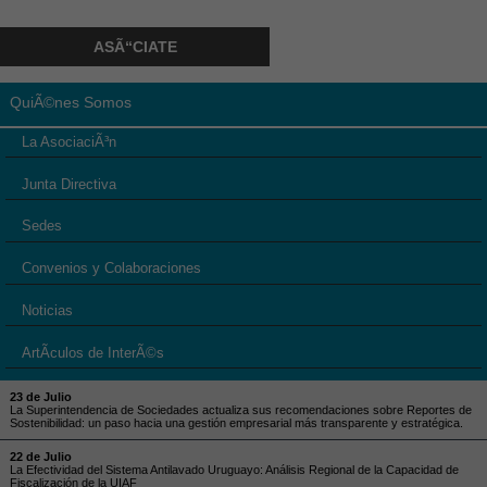
ASÃ“CIATE
QuiÃ©nes Somos
La AsociaciÃ³n
Junta Directiva
Sedes
Convenios y Colaboraciones
Noticias
ArtÃ­culos de InterÃ©s
23 de Julio
La Superintendencia de Sociedades actualiza sus recomendaciones sobre Reportes de
Sostenibilidad: un paso hacia una gestión empresarial más transparente y estratégica.
22 de Julio
La Efectividad del Sistema Antilavado Uruguayo: Análisis Regional de la Capacidad de
Fiscalización de la UIAF