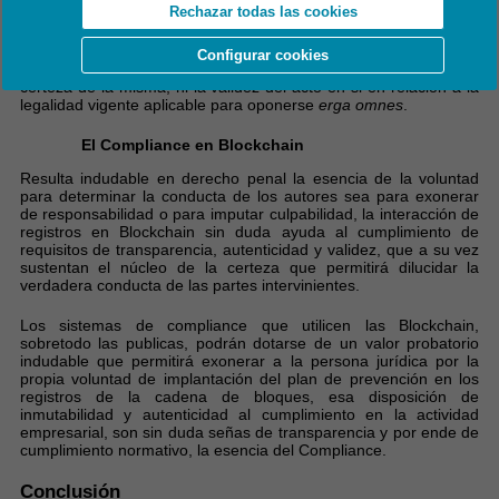
Rechazar todas las cookies
Lo que hemos de tener claro en toda prueba presentada en
registro de una transacción en una Blockchain, es su
inmutabilidad, autenticidad, registro temporal y los intervinientes
Configurar cookies
en relación a la propia acción declarada, pero esto no implica la
certeza de la misma, ni la validez del acto en si en relación a la
legalidad vigente aplicable para oponerse
erga omnes
.
El Compliance en Blockchain
Resulta indudable en derecho penal la esencia de la voluntad
para determinar la conducta de los autores sea para exonerar
de responsabilidad o para imputar culpabilidad, la interacción de
registros en Blockchain sin duda ayuda al cumplimiento de
requisitos de transparencia, autenticidad y validez, que a su vez
sustentan el núcleo de la certeza que permitirá dilucidar la
verdadera conducta de las partes intervinientes.
Los sistemas de compliance que utilicen las Blockchain,
sobretodo las publicas, podrán dotarse de un valor probatorio
indudable que permitirá exonerar a la persona jurídica por la
propia voluntad de implantación del plan de prevención en los
registros de la cadena de bloques, esa disposición de
inmutabilidad y autenticidad al cumplimiento en la actividad
empresarial, son sin duda señas de transparencia y por ende de
cumplimiento normativo, la esencia del Compliance.
Conclusión