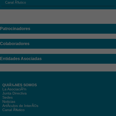
Canal Ã‰tico
Patrocinadores
Colaboradores
Entidades Asociadas
QUIÃ‰NES SOMOS
La AsociaciÃ³n
Junta Directiva
Sedes
Noticias
ArtÃ­culos de InterÃ©s
Canal Ã‰tico