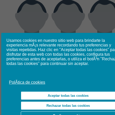
Usamos cookies en nuestro sitio web para brindarte la
experiencia mÃ¡s relevante recordando tus preferencias y
visitas repetidas. Haz clic en "Aceptar todas las cookies" pa
Cristina
Javier Fernando
Jonatan
disfrutar de esta web con todas las cookies, configura tus
Jaramillo Román
González
Leonardo Tovar
preferencias antes de aceptarlas, o utiliza el botÃ³n "Recha
Abogada y Coach
Vicepresidente del
Riaño
todas las cookies" para continuar sin aceptar.
experta en
Capítulo Colombia
Profesional Máster
Compliance
de WCA.
de la Gerencia de
Coordinador del
Prevención del
Comité Ténico y de
Fraude en la
Estudios de CE
Administradora
PolÃ­tica de cookies
Colombiana de
Pensiones
(Colpensiones)
Aceptar todas las cookies
Rechazar todas las cookies