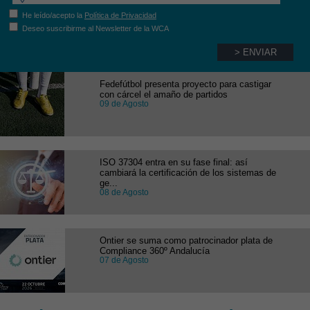
He leído/acepto la
Política de Privacidad
Deseo suscribirme al Newsletter de la WCA
Fedefútbol presenta proyecto para castigar
con cárcel el amaño de partidos
09 de Agosto
ISO 37304 entra en su fase final: así
cambiará la certificación de los sistemas de
ge...
08 de Agosto
Ontier se suma como patrocinador plata de
Compliance 360º Andalucía
07 de Agosto