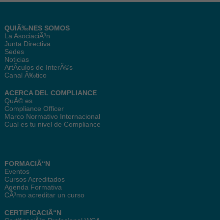
QUIÃ‰NES SOMOS
La AsociaciÃ³n
Junta Directiva
Sedes
Noticias
ArtÃ­culos de InterÃ©s
Canal Ã‰tico
ACERCA DEL COMPLIANCE
QuÃ© es
Compliance Officer
Marco Normativo Internacional
Cual es tu nivel de Compliance
FORMACIÃ“N
Eventos
Cursos Acreditados
Agenda Formativa
CÃ³mo acreditar un curso
CERTIFICACIÃ“N